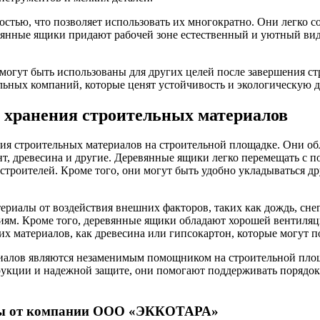
тью, что позволяет использовать их многократно. Они легко со
ревянные ящики придают рабочей зоне естественный и уютный ви
могут быть использованы для других целей после завершения ст
ельных компаний, которые ценят устойчивость и экологическую 
 хранения строительных материалов
я строительных материалов на строительной площадке. Они обл
ент, древесина и другие. Деревянные ящики легко перемещать с
 строителей. Кроме того, они могут быть удобно укладываться др
иалы от воздействия внешних факторов, таких как дождь, снег,
иям. Кроме того, деревянные ящики обладают хорошей вентиляци
их материалов, как древесина или гипсокартон, которые могут п
иалов являются незаменимым помощником на строительной площа
рукции и надежной защите, они помогают поддерживать порядок 
неры от компании ООО «ЭККОТАРА»