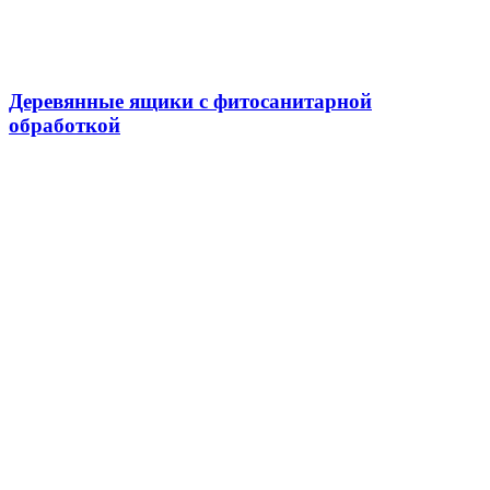
Деревянные ящики с фитосанитарной
обработкой