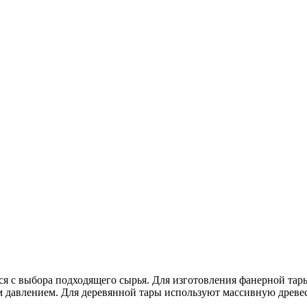
ся с выбора подходящего сырья. Для изготовления фанерной тар
м давлением. Для деревянной тары используют массивную древес