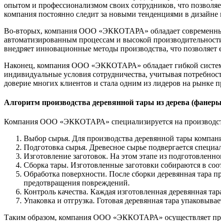
опытом и профессионализмом своих сотрудников, что позволяе
компания постоянно следит за новыми тенденциями в дизайне и
Во-вторых, компания ООО «ЭККОТАРА» обладает современным о
автоматизированным процессам и высокой производительности,
внедряет инновационные методы производства, что позволяет 
Наконец, компания ООО «ЭККОТАРА» обладает гибкой системой
индивидуальные условия сотрудничества, учитывая потребнос
доверие многих клиентов и стала одним из лидеров на рынке п
Алгоритм производства деревянной тары из дерева (фан
Компания ООО «ЭККОТАРА» специализируется на производстве 
Выбор сырья. Для производства деревянной тары компания
Подготовка сырья. Древесное сырье подвергается специа
Изготовление заготовок. На этом этапе из подготовленно
Сборка тары. Изготовленные заготовки собираются в соо
Обработка поверхности. После сборки деревянная тара п
предотвращения повреждений.
Контроль качества. Каждая изготовленная деревянная тара
Упаковка и отгрузка. Готовая деревянная тара упаковывае
Таким образом, компания ООО «ЭККОТАРА» осуществляет произ