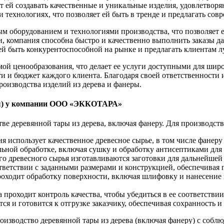
т ей создавать качественные и уникальные изделия, удовлетвор
 технологиях, что позволяет ей быть в тренде и предлагать сов
борудованием и технологиями производства, что позволяет ей
 компания способна быстро и качественно выполнить заказы да
ей быть конкурентоспособной на рынке и предлагать клиентам 
 ценообразования, что делает ее услуги доступными для широ
ти и бюджет каждого клиента. Благодаря своей ответственнос
роизводства изделий из дерева и фанеры.
еры) у компании ООО «ЭККОТАРА»
деревянной тары из дерева, включая фанеру. Для производств
 использует качественное древесное сырье, в том числе фанеру 
льной обработке, включая сушку и обработку антисептиками для
го древесного сырья изготавливаются заготовки для дальнейшей
тветствии с заданными размерами и конструкцией, обеспечивая 
роходит обработку поверхности, включая шлифовку и нанесение
 проходит контроль качества, чтобы убедиться в ее соответствии
тся и готовится к отгрузке заказчику, обеспечивая сохранность 
водство деревянной тары из дерева (включая фанеру) с соблюд