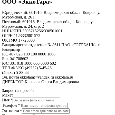
ООО «ЭккоТара»
Юридический: 601916, Владимирская обл., г. Ковров, ул.
Муромская, д. 26 Г
Почтовый: 601916, Владимирская обл., г. Ковров, ул.
Муромская, д. 24, стр. 2
ИНН/КПП 3305715256/330501001
ОГРН 1123332001572
ОКТМО 17725000
Владимирское отделение № 8611 ПАО «СБЕРБАНК» г.
Владимир
Р/С 407 028 100 100 0000 1808
Бик 041708602
К/С 301 018 1000 000 0000 602
ТЕЛ./ФАКС (49232) 5-45-26
(49232) 5-88-44
Эл. почта ekkotara@yandex.ru ekkotara.ru
ДИРЕКТОР Крылова Ольга Владимировна
Запрос на просчёт
Макет
Имя
*
Телефон
*
Эл. почта
*