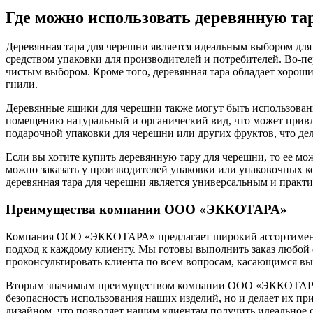
Где можно использовать деревянную та
Деревянная тара для черешни является идеальным выбором для
средством упаковки для производителей и потребителей. Во-пе
чистым выбором. Кроме того, деревянная тара обладает хорош
гнили.
Деревянные ящики для черешни также могут быть использованы 
помещению натуральный и органический вид, что может привле
подарочной упаковки для черешни или других фруктов, что де
Если вы хотите купить деревянную тару для черешни, то ее м
можно заказать у производителей упаковки или упаковочных к
деревянная тара для черешни является универсальным и практи
Преимущества компании ООО «ЭККОТАРА»
Компания ООО «ЭККОТАРА» предлагает широкий ассортимент и
подход к каждому клиенту. Мы готовы выполнить заказ любой 
проконсультировать клиента по всем вопросам, касающимся вы
Вторым значимым преимуществом компании ООО «ЭККОТАРА» яв
безопасность использования наших изделий, но и делает их п
дизайном, что позволяет нашим клиентам получить идеальное 