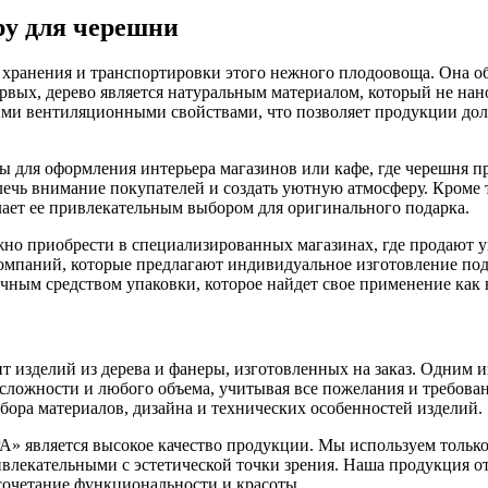
ру для черешни
 хранения и транспортировки этого нежного плодоовоща. Она о
рвых, дерево является натуральным материалом, который не нано
ими вентиляционными свойствами, что позволяет продукции дол
для оформления интерьера магазинов или кафе, где черешня про
чь внимание покупателей и создать уютную атмосферу. Кроме то
лает ее привлекательным выбором для оригинального подарка.
ожно приобрести в специализированных магазинах, где продают 
омпаний, которые предлагают индивидуальное изготовление под 
чным средством упаковки, которое найдет свое применение как 
зделий из дерева и фанеры, изготовленных на заказ. Одним 
сложности и любого объема, учитывая все пожелания и требован
бора материалов, дизайна и технических особенностей изделий.
ляется высокое качество продукции. Мы используем только эк
ривлекательными с эстетической точки зрения. Наша продукция 
сочетание функциональности и красоты.